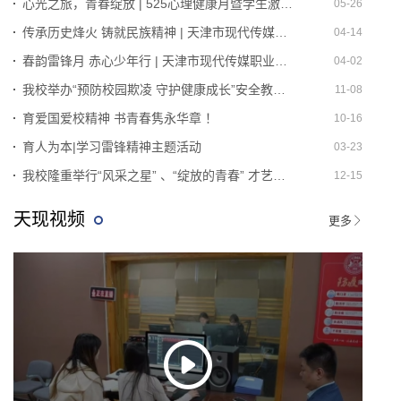
心光之旅，青春绽放 | 525心理健康月暨学生激励颁奖典礼
05-26
传承历史烽火 铸就民族精神 | 天津市现代传媒职业学校师生开启红色文化之旅
04-14
春韵雷锋月 赤心少年行 | 天津市现代传媒职业学校雷锋月系列活动
04-02
我校举办“预防校园欺凌 守护健康成长”安全教育讲座
11-08
育爱国爱校精神 书青春隽永华章 ！
10-16
育人为本|学习雷锋精神主题活动
03-23
我校隆重举行“风采之星” 、“绽放的青春” 才艺展演教学实践系列活动
12-15
天现视频
更多