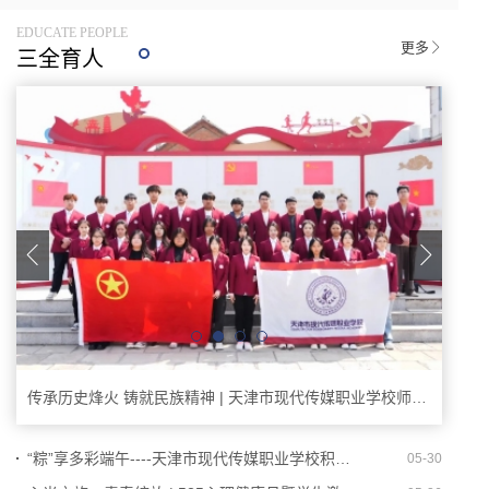
源，从国家战略高度审视并深刻
源，从国家战略高度审视并深刻
EDUCATE PEOPLE
挖掘
挖掘
更多
三全育人
传承历史烽火 铸就民族精神 | 天津市现代传媒职业学校师生开启红色文化之旅
粽情
“粽”享多彩端午----天津市现代传媒职业学校积极开展端午节主题活动
05-30