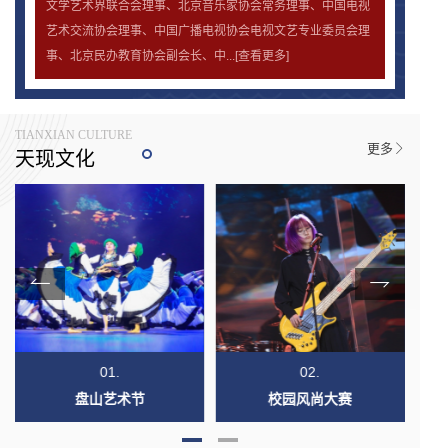
文学艺术界联合会理事、北京音乐家协会常务理事、中国电视
艺术交流协会理事、中国广播电视协会电视文艺专业委员会理
事、北京民办教育协会副会长、中...
[查看更多]
TIANXIAN CULTURE
更多
天现文化
01.
02.
盘山艺术节
校园风尚大赛
该剧以收藏于国家博物馆的国家
阅读更多
该剧以收藏于国家博物馆的国家
阅读更多
宝藏《潞河督运图》为灵感来
宝藏《潞河督运图》为灵感来