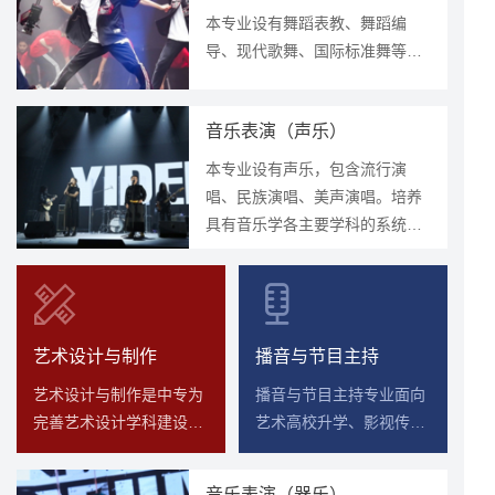
本专业设有舞蹈表教、舞蹈编
导、现代歌舞、国际标准舞等四
个类别，包含舞蹈表演与教育、
舞蹈编导、国标舞、现代歌舞表
音乐表演（声乐）
演等多个方向。
本专业设有声乐，包含流行演
唱、民族演唱、美声演唱。培养
具有音乐学各主要学科的系统知
识、基本学术素养，并掌握相应
音乐表演技能等能适应广播电
视、出版机构、文化机构、文艺
行业的不同层次、不同方面的工
艺术设计与制作
播音与节目主持
作的专业性人才。
艺术设计与制作是中专为
播音与节目主持专业面向
完善艺术设计学科建设设
艺术高校升学、影视传媒
立的新专业。入学要求为
行业一线相关单位，培养
初中毕业生或具有同等学
具有扎实的文化知识、较
音乐表演（器乐）