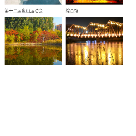
第十二届盘山运动会
综合馆
落叶知秋
仲夏之夜
地址：天津市蓟州区盘山大道68号 邮政编码：301901
招生咨询热线：(022)23221811，18622011563
天津市现代传媒职业学校 校办电话：(022)22825568
E-mail：txzhaoban@163.com
津ICP备2022006274号-1
Copyright ©2022. All Rights