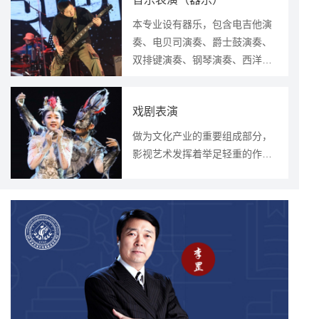
历者，基本修业年限为3
高的艺术水平、和良好的
本专业设有器乐，包含电吉他演
年，该系坚持以实践为基
职业道德，德、智、体全
奏、电贝司演奏、爵士鼓演奏、
础，以理论为主导，以创
面发展，具有一般播音主
双排键演奏、钢琴演奏、西洋器
新为驱动，秉承理论结合
持基础知识，多种语言艺
乐演奏、民族器乐演奏等多个方
实践的教学理念，着重培
术表达能力，能在各类高
向。
养既具有人文修养，又对
校、电视台、电台、传媒
戏剧表演
艺术设计具有较强思辨力
公司、教育机构等单位继
和社会服务意识的设计策
续升学及从事语言艺术工
做为文化产业的重要组成部分，
划和社会服务类人才。
作的复合型创新型专业人
影视艺术发挥着举足轻重的作
才。
用，而影视戏剧表演艺术又是影
视艺术中重要的构成元素。随着
中国影视业的快速发展和影视国
际地位日益增强。