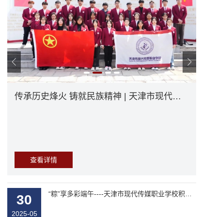
天津市现代职业学校的核心优势
粽情端午 浓情天现
天津市现代职业学校的核心优势
传承历史烽火 铸就民族精神 | 天津市现代传媒职业学校师生开启红色文化之旅
心光之旅，青春绽放 | 525心理健康月暨学生激励颁奖典礼
心光之旅，青春绽放 | 525心理健康月暨学生激励颁奖典礼
年年粽子香，岁岁端午情。如今端午节已经不单单是一个
节日了，它还承载了中国厚重而丰富的传统文化。值此端
午之际，我校师生正在如火如荼的准备欢度佳节，走进天
现校园，一起来感受一个温暖的端午节吧。
查看详情
查看详情
查看详情
查看详情
查看详情
查看详情
“粽”享多彩端午----天津市现代传媒职业学校积极开展端午节主题活动
30
2025-05