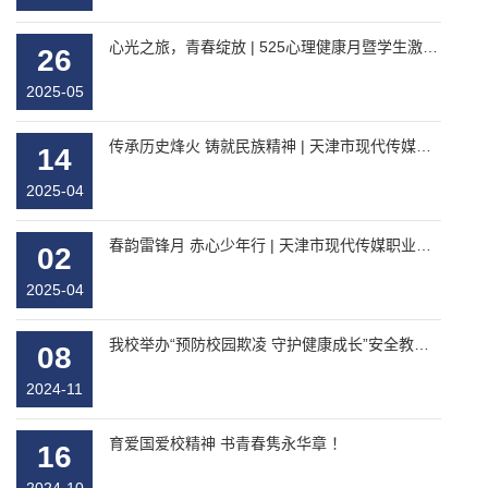
心光之旅，青春绽放 | 525心理健康月暨学生激励颁奖典礼
26
2025-05
传承历史烽火 铸就民族精神 | 天津市现代传媒职业学校师生开启红色文化之旅
14
2025-04
春韵雷锋月 赤心少年行 | 天津市现代传媒职业学校雷锋月系列活动
02
2025-04
我校举办“预防校园欺凌 守护健康成长”安全教育讲座
08
2024-11
育爱国爱校精神 书青春隽永华章 ！
16
2024-10