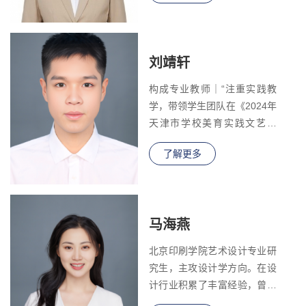
为主，结合传统的表演艺术教
育，为学生提供更加鲜活、实
用的训练方法。
刘靖轩
构成专业教师｜“注重实践教
学，带领学生团队在《2024年
天津市学校美育实践文艺展
演》校园短视频制作组：《艺
了解更多
术序曲》获天津市叁等奖,并获
评‘优秀指导教师’称号。
马海燕
北京印刷学院艺术设计专业研
究生，主攻设计学方向。在设
计行业积累了丰富经验，曾担
任视觉设计师及美术编辑，擅